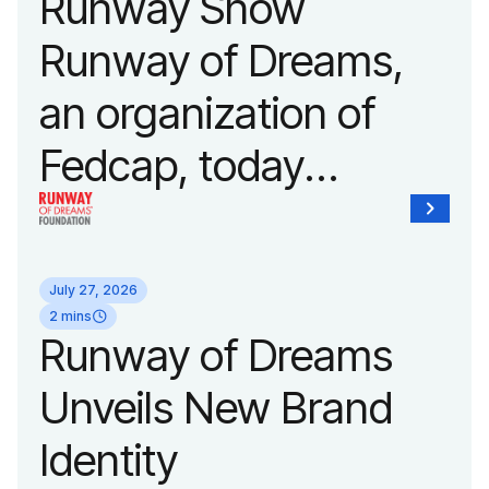
Runway Show
Runway of Dreams,
an organization of
Fedcap, today
announced it will host
its biggest runway
July 27, 2026
show of the year on
2 mins
Runway of Dreams
September 14, 2026
Unveils New Brand
during New York
Identity
Fashion Week.