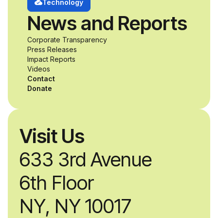
develop adaptive
Technology
News and Reports
product solutions
Corporate Transparency
while working
Press Releases
Impact Reports
alongside industry
Videos
Contact
professionals.
Donate
Visit Us
633 3rd Avenue
6th Floor
NY, NY 10017