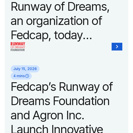
Runway of Dreams,
an organization of
Fedcap, today
unveiled a new brand
identity reflecting the
July 15, 2026
organization’s
4 mins
Fedcap’s Runway of
evolution into a
Dreams Foundation
leading platform
and Agron Inc.
advancing adaptive
Launch Innovative