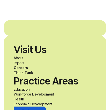
and Agron, Inc. to
provide students with
and without
disabilities who share
Visit Us
a passion for
About
accessibility and
Impact
Careers
inclusive design an
Think Tank
Practice Areas
unprecedented
Education
Workforce Development
opportunity to
Health
Economic Development