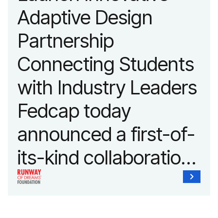
fashion and lifestyle.
Adaptive Design
Partnership
Connecting Students
with Industry Leaders
Fedcap today
announced a first-of-
its-kind collaboration
with the Runway of
Dreams Foundation